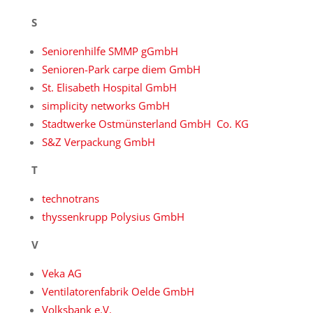
S
Seniorenhilfe SMMP gGmbH
Senioren-Park carpe diem GmbH
St. Elisabeth Hospital GmbH
simplicity networks GmbH
Stadtwerke Ostmünsterland GmbH Co. KG
S&Z Verpackung GmbH
T
technotrans
thyssenkrupp Polysius GmbH
V
Veka AG
Ventilatorenfabrik Oelde GmbH
Volksbank e.V.