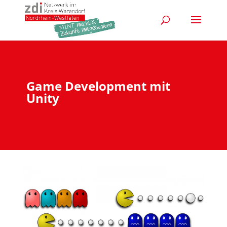
Game Development mit
Unity